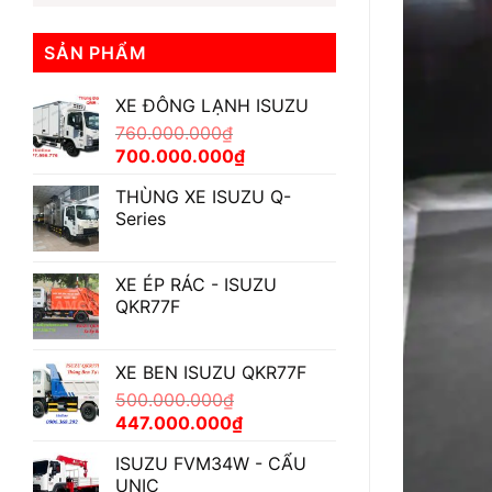
SẢN PHẨM
XE ĐÔNG LẠNH ISUZU
760.000.000
₫
Giá
Giá
700.000.000
₫
gốc
hiện
THÙNG XE ISUZU Q-
là:
tại
Series
760.000.000₫.
là:
700.000.000₫.
XE ÉP RÁC - ISUZU
QKR77F
XE BEN ISUZU QKR77F
500.000.000
₫
Giá
Giá
447.000.000
₫
gốc
hiện
ISUZU FVM34W - CẨU
là:
tại
UNIC
500.000.000₫.
là: