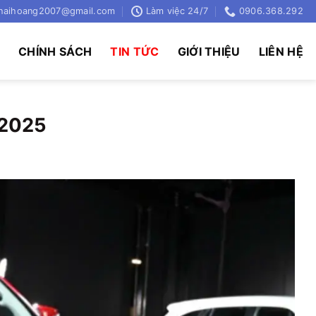
haihoang2007@gmail.com
Làm việc 24/7
0906.368.292
Ụ
CHÍNH SÁCH
TIN TỨC
GIỚI THIỆU
LIÊN HỆ
 2025