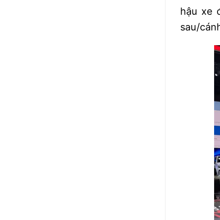
hậu xe 
sau/cánh