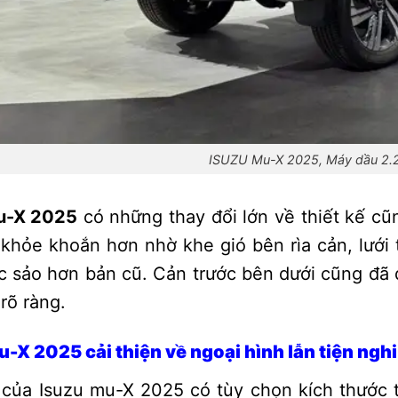
ISUZU Mu-X 2025, Máy dầu 2.
u-X 2025
có những thay đổi lớn về thiết kế cũ
khỏe khoắn hơn nhờ khe gió bên rìa cản, lưới 
ắc sảo hơn bản cũ. Cản trước bên dưới cũng đã 
rõ ràng.
-X 2025 cải thiện về ngoại hình lẫn tiện nghi
của Isuzu mu-X 2025 có tùy chọn kích thước t