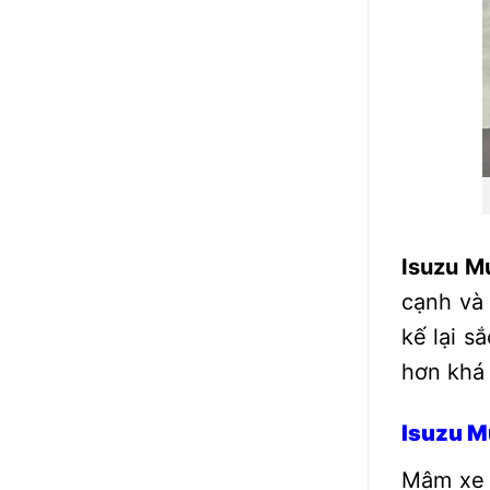
Isuzu M
cạnh và 
kế lại s
hơn khá 
Isuzu Mu
Mâm xe 