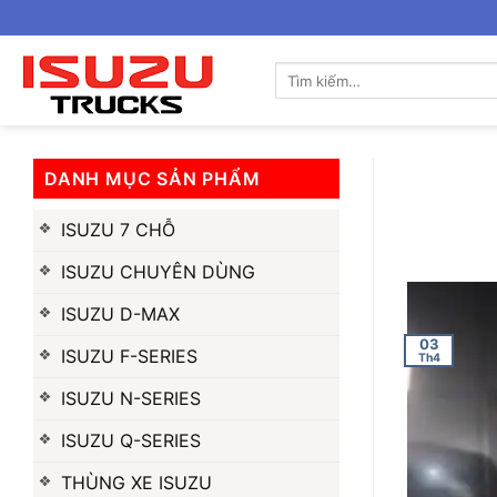
Bỏ
qua
nội
Tìm
kiếm:
dung
DANH MỤC SẢN PHẨM
ISUZU 7 CHỖ
ISUZU CHUYÊN DÙNG
ISUZU D-MAX
03
ISUZU F-SERIES
Th4
ISUZU N-SERIES
ISUZU Q-SERIES
THÙNG XE ISUZU