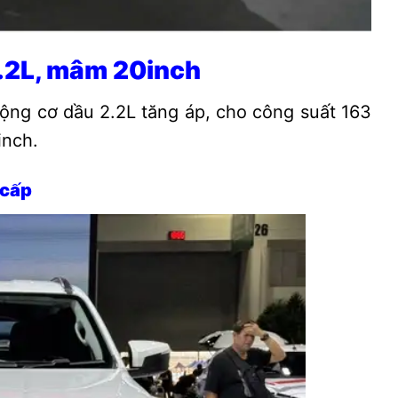
.2L, mâm 20inch
động cơ dầu 2.2L tăng áp, cho công suất 163
inch.
 cấp