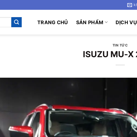
k
TRANG CHỦ
SẢN PHẨM
DỊCH V
TIN TỨC
ISUZU MU-X