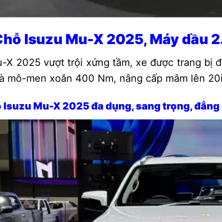
Chỗ Isuzu Mu-X 2025, Máy dầu 2
-X 2025 vượt trội xứng tầm, xe được trang bị 
và mô-men xoắn 400 Nm, nâng cấp mâm lên 20
ỗ Isuzu Mu-X 2025 đa dụng, sang trọng, đẳng