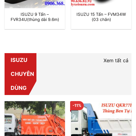
ISUZU 9 Tấn –
ISUZU 15 Tấn – FVM34W
FVR34U(thùng dài 9.6m)
(03 chân)
ISUZU
Xem tất cả
CHUYÊN
DÙNG
-11%