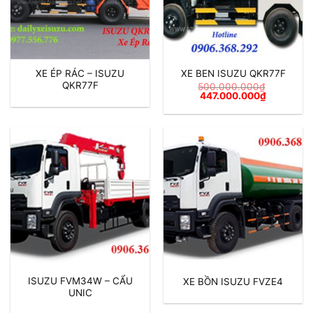
XE ÉP RÁC – ISUZU
XE BEN ISUZU QKR77F
QKR77F
500.000.000
₫
Giá
Giá
447.000.000
₫
gốc
hiện
là:
tại
500.000.000₫.
là:
447.000.0
ISUZU FVM34W – CẨU
XE BỒN ISUZU FVZE4
UNIC