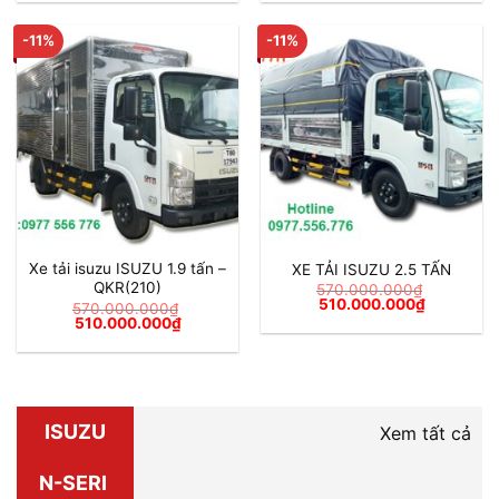
là:
tại
là:
tại
760.000.000₫.
là:
520.000.000₫.
là:
700.000.000₫.
470.000.
-11%
-11%
Xe tải isuzu ISUZU 1.9 tấn –
XE TẢI ISUZU 2.5 TẤN
QKR(210)
570.000.000
₫
Giá
Giá
510.000.000
₫
570.000.000
₫
gốc
hiện
Giá
Giá
510.000.000
₫
là:
tại
gốc
hiện
570.000.000₫.
là:
là:
tại
510.000.0
570.000.000₫.
là:
510.000.000₫.
ISUZU
Xem tất cả
N-SERI