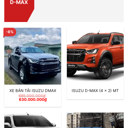
D-MAX
-8%
XE BÁN TẢI ISUZU DMAX
ISUZU D-MAX (4 x 2) MT
685.000.000
₫
Giá
Giá
630.000.000
₫
gốc
hiện
là:
tại
685.000.000₫.
là:
630.000.000₫.