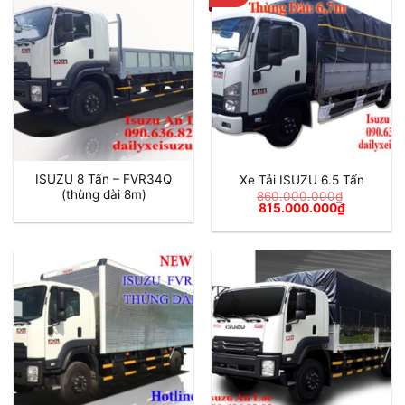
ISUZU 8 Tấn – FVR34Q
Xe Tải ISUZU 6.5 Tấn
(thùng dài 8m)
860.000.000
₫
Giá
Giá
815.000.000
₫
gốc
hiện
là:
tại
860.000.000₫.
là:
815.000.0