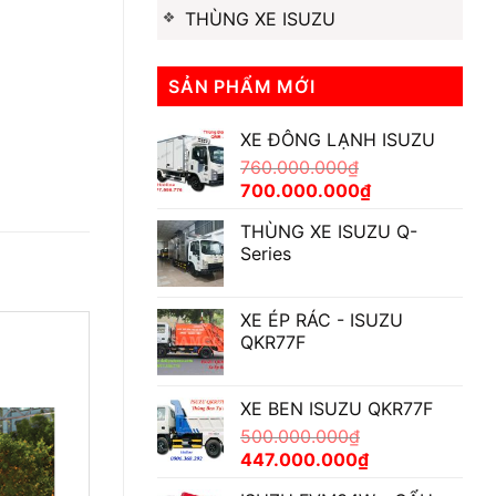
THÙNG XE ISUZU
SẢN PHẨM MỚI
XE ĐÔNG LẠNH ISUZU
760.000.000
₫
Giá
Giá
700.000.000
₫
gốc
hiện
THÙNG XE ISUZU Q-
là:
tại
Series
760.000.000₫.
là:
700.000.000₫.
XE ÉP RÁC - ISUZU
QKR77F
XE BEN ISUZU QKR77F
500.000.000
₫
Giá
Giá
447.000.000
₫
gốc
hiện