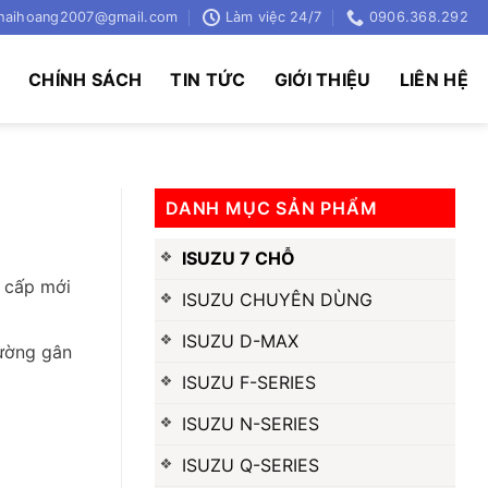
haihoang2007@gmail.com
Làm việc 24/7
0906.368.292
Ụ
CHÍNH SÁCH
TIN TỨC
GIỚI THIỆU
LIÊN HỆ
DANH MỤC SẢN PHẨM
ISUZU 7 CHỖ
 cấp mới
ISUZU CHUYÊN DÙNG
ISUZU D-MAX
đường gân
ISUZU F-SERIES
ISUZU N-SERIES
ISUZU Q-SERIES