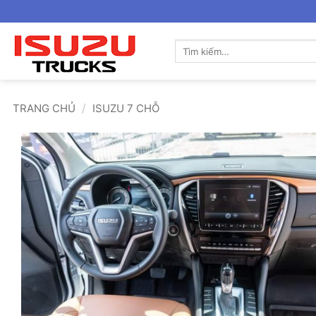
Bỏ
qua
nội
Tìm
kiếm:
dung
/
TRANG CHỦ
ISUZU 7 CHỖ