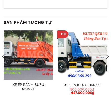
SẢN PHẨM TƯƠNG TỰ
-11%
XE ÉP RÁC – ISUZU
XE BEN ISUZU QKR77F
QKR77F
500.000.000
₫
Giá
Giá
447.000.000
₫
gốc
hiện
là:
tại
500.000.000₫.
là:
447.000.0