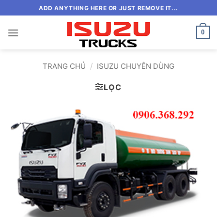
Bỏ
ADD ANYTHING HERE OR JUST REMOVE IT...
qua
nội
0
dung
/
TRANG CHỦ
ISUZU CHUYÊN DÙNG
LỌC