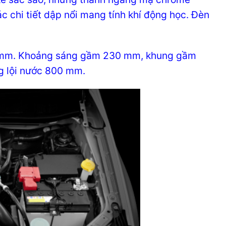
 chi tiết dập nổi mang tính khí động học. Đèn
75 mm. Khoảng sáng gầm 230 mm, khung gầm
g lội nước 800 mm.