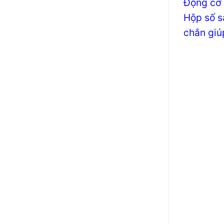
Động cơ 
Hộp số s
chắn giú