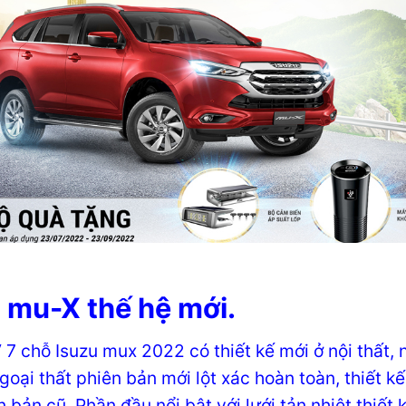
 mu-X thế hệ mới.
7 chỗ Isuzu mux 2022 có thiết kế mới ở nội thất, n
Ngoại thất phiên bản mới lột xác hoàn toàn, thiết 
n bản cũ. Phần đầu nổi bật với lưới tản nhiệt thi