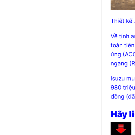
Thiết kế 
Về tính 
toàn tiê
ứng (ACC
ngang (R
Isuzu mu
980 triệ
đồng (đã
Hãy l