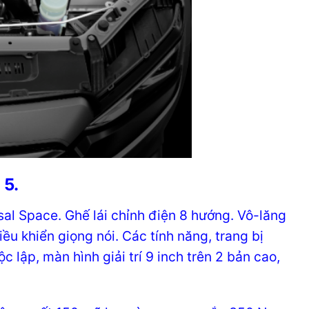
 5.
al Space. Ghế lái chỉnh điện 8 hướng. Vô-lăng
u khiển giọng nói. Các tính năng, trang bị
c lập, màn hình giải trí 9 inch trên 2 bản cao,