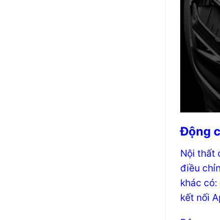
Động c
Nội thất
điều chỉ
khác có: 
kết nối 