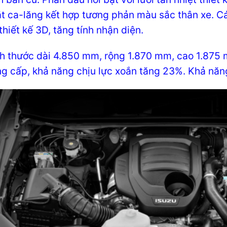
t ca-lăng kết hợp tương phản màu sắc thân xe. Các
hiết kế 3D, tăng tính nhận diện.
ch thước dài 4.850 mm, rộng 1.870 mm, cao 1.8
g cấp, khả năng chịu lực xoắn tăng 23%. Khả năn