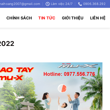
haihoang2007@gmail.com
Làm việc 24/7
0906.368.292
Ụ
CHÍNH SÁCH
TIN TỨC
GIỚI THIỆU
LIÊN HỆ
2022