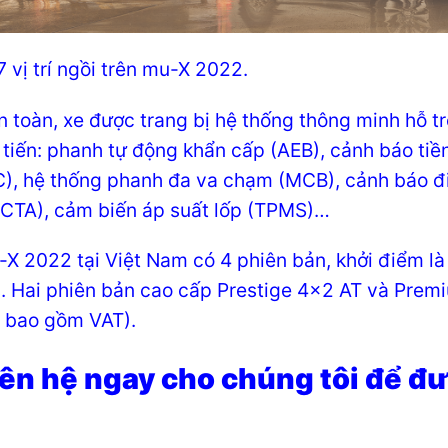
7 vị trí ngồi trên mu-X 2022.
an toàn, xe được trang bị hệ thống thông minh hỗ t
n tiến: phanh tự động khẩn cấp (AEB), cảnh báo tiề
), hệ thống phanh đa va chạm (MCB), cảnh báo đ
CTA), cảm biến áp suất lốp (TPMS)…
-X 2022 tại Việt Nam có 4 phiên bản, khởi điểm là
u. Hai phiên bản cao cấp Prestige 4×2 AT và Premiu
 bao gồm VAT).
iên hệ ngay cho chúng tôi để đ