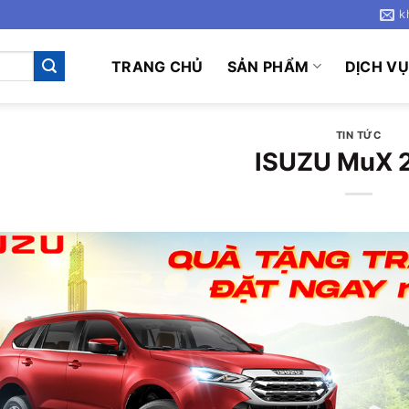
k
TRANG CHỦ
SẢN PHẨM
DỊCH V
TIN TỨC
ISUZU MuX 