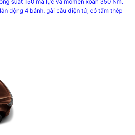
5, công suất 150 mã lực và momen xoắn 350 Nm.
ẫn động 4 bánh, gài cầu điện tử, có tấm thép