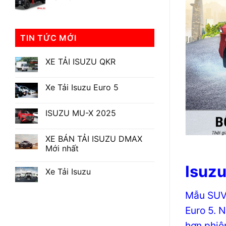
447.000.000₫.
TIN TỨC MỚI
XE TẢI ISUZU QKR
Không
có
bình
Xe Tải Isuzu Euro 5
luận
ở
Không
XE
có
TẢI
bình
ISUZU MU-X 2025
ISUZU
luận
ở
Không
QKR
Xe
có
Tải
bình
XE BÁN TẢI ISUZU DMAX
Isuzu
luận
Mới nhất
ở
Euro
ISUZU
5
Không
MU-
có
Isuzu
X
Xe Tải Isuzu
bình
2025
luận
Không
ở
có
XE
Mẫu SUV 
bình
BÁN
luận
TẢI
ở
Euro 5. 
ISUZU
Xe
DMAX
Tải
hơn phiê
Mới