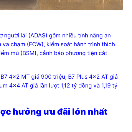
rợ người lái (ADAS) gồm nhiều tính năng an
n va chạm (FCW), kiểm soát hành trình thích
iểm mù (BSM), cảnh báo phương tiện cắt
 B7 4×2 MT giá 900 triệu, B7 Plus 4×2 AT giá
m 4×4 AT giá lần lượt 1,12 tỷ đồng và 1,19 tỷ
ược hưởng ưu đãi lớn nhất