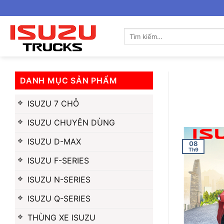
Bỏ
qua
nội
Tìm
kiếm:
dung
DANH MỤC SẢN PHẨM
ISUZU 7 CHỖ
ISUZU CHUYÊN DÙNG
ISUZU D-MAX
08
Th9
ISUZU F-SERIES
ISUZU N-SERIES
ISUZU Q-SERIES
THÙNG XE ISUZU