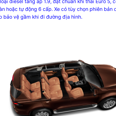
loại diesel tăng áp 1.9, đạt chuẩn khí thải Euro 
àn hoặc tự động 6 cấp. Xe có tùy chọn phiên bản d
p bảo vệ gầm khi đi đường địa hình.