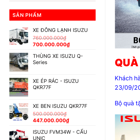
SẢN PHẨM
XE ĐÔNG LẠNH ISUZU
760.000.000
₫
Giá
Giá
700.000.000
₫
gốc
hiện
THÙNG XE ISUZU Q-
là:
tại
QUÀ 
Series
760.000.000₫.
là:
700.000.000₫.
Khách hà
XE ÉP RÁC - ISUZU
23/09/2
QKR77F
Bộ quà t
XE BEN ISUZU QKR77F
500.000.000
₫
Giá
Giá
447.000.000
₫
gốc
hiện
ISUZU FVM34W - CẨU
là:
tại
UNIC
500.000.000₫.
là: