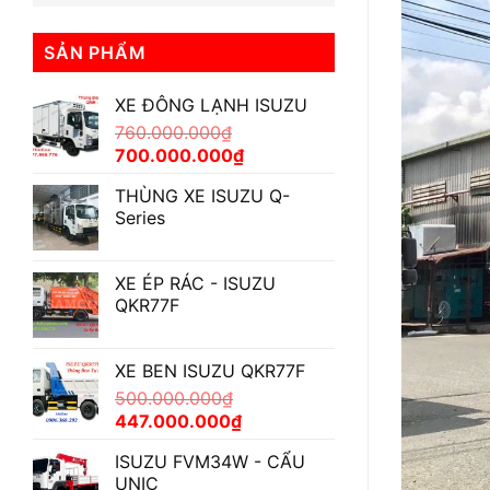
SẢN PHẨM
XE ĐÔNG LẠNH ISUZU
760.000.000
₫
Giá
Giá
700.000.000
₫
gốc
hiện
THÙNG XE ISUZU Q-
là:
tại
Series
760.000.000₫.
là:
700.000.000₫.
XE ÉP RÁC - ISUZU
QKR77F
XE BEN ISUZU QKR77F
500.000.000
₫
Giá
Giá
447.000.000
₫
gốc
hiện
ISUZU FVM34W - CẨU
là:
tại
UNIC
500.000.000₫.
là: