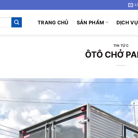
k
TRANG CHỦ
SẢN PHẨM
DỊCH V
TIN TỨC
ÔTÔ CHỞ PA