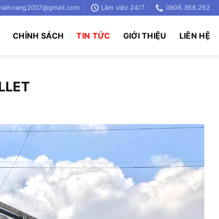
haihoang2007@gmail.com
Làm việc 24/7
0906.368.292
Ụ
CHÍNH SÁCH
TIN TỨC
GIỚI THIỆU
LIÊN HỆ
LLET