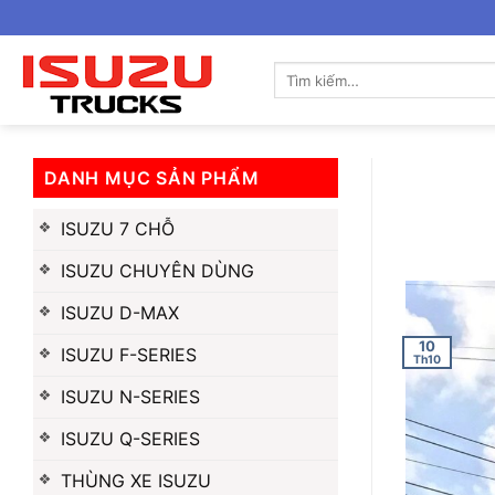
Bỏ
qua
nội
Tìm
kiếm:
dung
DANH MỤC SẢN PHẨM
ISUZU 7 CHỖ
ISUZU CHUYÊN DÙNG
ISUZU D-MAX
10
ISUZU F-SERIES
Th10
ISUZU N-SERIES
ISUZU Q-SERIES
THÙNG XE ISUZU